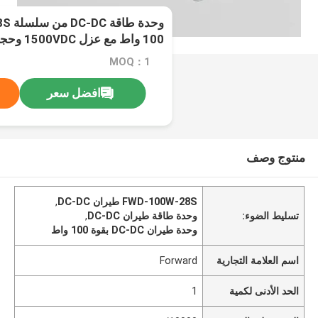
100 واط مع 
لتطبيقات الطيران
MOQ：1
افضل سعر
منتوج وصف
FWD-100W-28S طيران DC-DC
,
تسليط الضوء:
وحدة طاقة طيران DC-DC
,
وحدة طيران DC-DC بقوة 100 واط
اسم العلامة التجارية
Forward
الحد الأدنى لكمية
1