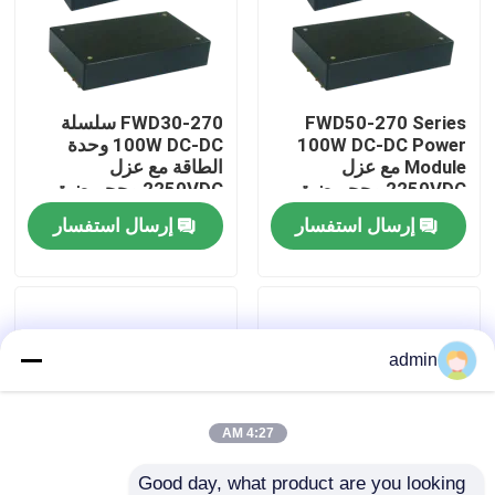
معلومات عنا
FWD50-270 Series
FWD30-270 سلسلة
جولة في المصنع
100W DC-DC Power
100W DC-DC وحدة
Module مع عزل
الطاقة مع عزل
2250VDC وحجم ضيق
2250VDC وحجم ضيق
مراقبة الجودة
للغاية لتطبيقات الطيران
للغاية لتطبيقات الطيران
إرسال استفسار
إرسال استفسار
اتصل بنا
أخبار
admin
اطلب اقتباس
4:27 AM
قطع غيار الطيران
Good day, what product are you looking 