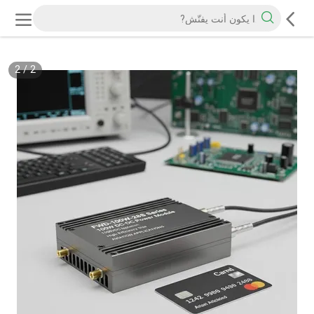
2
/
2