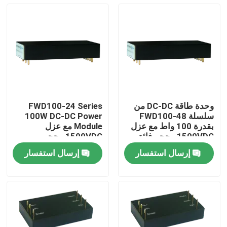
وحدة طاقة DC-DC من
FWD100-24 Series
سلسلة FWD100-48
100W DC-DC Power
بقدرة 100 واط مع عزل
Module مع عزل
1500VDC وحجم فائق
1500VDC وحجم
الصغر لتطبيقات الطيران
مضغوط للغاية لتطبيقات
إرسال استفسار
إرسال استفسار
الطيران
المنزل
المنتجات
فيديوهات