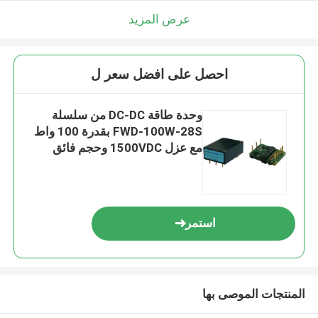
عرض المزيد
احصل على افضل سعر ل
وحدة طاقة DC-DC من سلسلة
FWD-100W-28S بقدرة 100 واط
مع عزل 1500VDC وحجم فائق
الصغر لتطبيقات الطيران
استمر
المنتجات الموصى بها