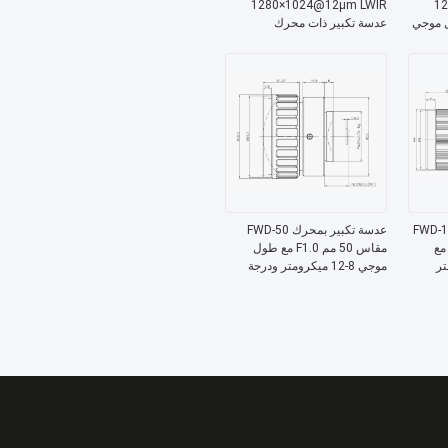
1280×1024@12μm LWIR
12
ل موجي
عدسة تكبير ذات محرك
بمحرك FWD-19-02
عدسة تكبير بمحرك FWD-50
قاس 19 مم F1.0 LWIR مع
مقاس 50 مم F1.0 مع طول
رومتر
موجي 8-12 ميكرومتر ودرجة
ودرجة حرارة تشغيل من -40
حرارة التشغيل من -40 درجة
ى +80 درجة مئوية
مئوية إلى +80 درجة مئوية
×288@12
لتطبيقات LWIR