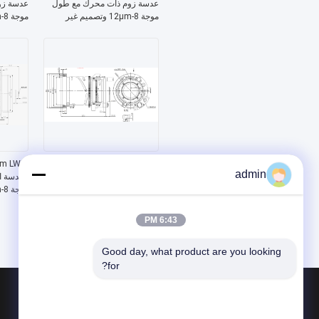
عدسة زوم ذات محرك مع طول
عدسة زو
موجة 8-12μm وتصميم غير
متجمد
متجمد ف
ogenide
FWD-0326-0R عدسة تكبير
m LWIR
admin
بمحرك EFL LWIR مقاس 25-75
العدسة 
مم مع طول موجي 8-12
ميكرومتر وتركيز كهربائي -
سلسلة كالكوجينيد
192 @ 12μm التصوير الحراري
6:43 PM
Good day, what product are you looking 
for?
المنتجات
حول