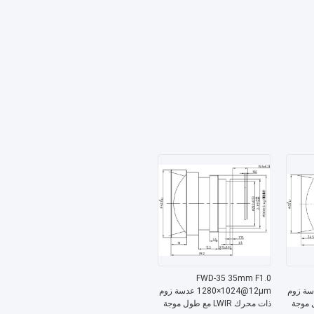
FWD-35 35mm F1.0
10@12μm عدسة زوم
1280×1024@12μm عدسة زوم
مع طول موجة
ذات محرك LWIR مع طول موجة