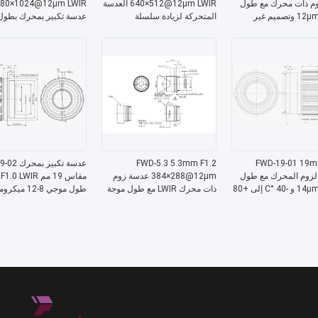
م ذات محرك مع طول
640×512@12μm LWIR العدسة
80×1024@12μm LWIR
موجة 8-12μm وتصميم غير
المتحركة لزيادة سلسلة
عدسة تكبير بمحرك بطو
ي سلسلة
Chalcogenide للتصوير الحراري
8-12 ميكرومتر للتصوير الحراري
Chalc
FWD-19-01 19m
FWD-5.3 5.3mm F1.2
عدسة تكبير 
الزوم المحرك مع طول
384×288@12μm عدسة زوم
م
موجة 8-14μm و -40 °C إلى +80
ذات محرك LWIR مع طول موجة
طول موجي 8-12 ميك
°C درجة حرارة التشغيل ل 256 ×
8-12 μm للتصوير الحراري
درجة مئوية إل
لمستشعر 384
ميكرومتر