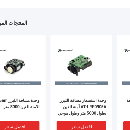
المنتجات الم
ة
وحدة استشعار مسافة الليزر
وحدة 
AT-LRF0905A آمنة للعين
الآمنة للعين 8000 متر
بطول 5000 متر وطول موجي
ليزر 1535 نانومتر
افضل سعر
افضل سعر