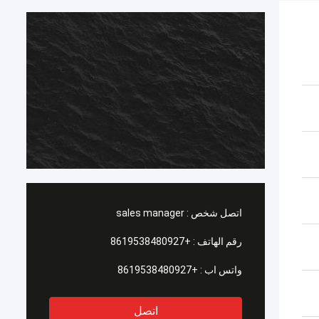
اتصل شخص :
sales manager
رقم الهاتف :
+8619538480927
واتس اب :
+8619538480927
اتصل