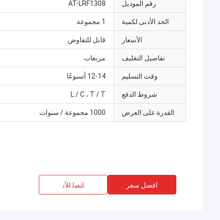
رقم الموديل
AT-LRF1308
الحد الأدنى لكمية
1 مجموعة
الأسعار
قابل للتفاوض
تفاصيل التغليف
مربعات
وقت التسليم
12-14 أسبوعًا
شروط الدفع
L / C ، T / T
القدرة على العرض
1000 مجموعة / سنوات
افضل سعر
ﺎﺘﺼﻟ ﺍﻶﻧ