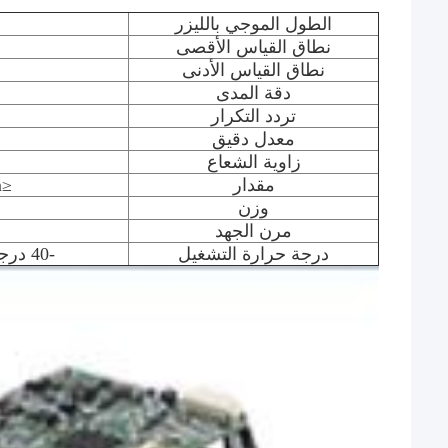
الطول الموجي بالليزر
نطاق القياس الأقصى
نطاق القياس الأدنى
دقة المدى
تردد التكرار
معدل دقيق
زاوية الشعاع
مقدار
≤82mmx58mmx49mm
وزن
مرن الجهد
درجة حرارة التشغيل
-40 درجة مئوية ~ + 60 درجة مئوية