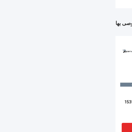
وصى بها
مسافة الليزر 1535nm