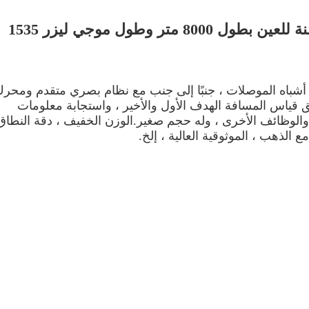
وحدة ليزر RangeFinders AT-LRF1308 آمنة للعين بطول 8000 متر وطول موجي ليزر 1535
حدة تحديد المدى بالليزر AT-LRF1308 ليزر أشباه الموصلات ، جنبًا إلى جنب مع نظام بصري متقدم ومحر
 قياس المسافة الهدف الأول والأخير ، واستجابة معلومات
الوظائف الأخرى ، وله حجم صغير.الوزن الخفيف ، دقة النطاق
ع الذهب ، الموثوقية العالية ، إلخ.