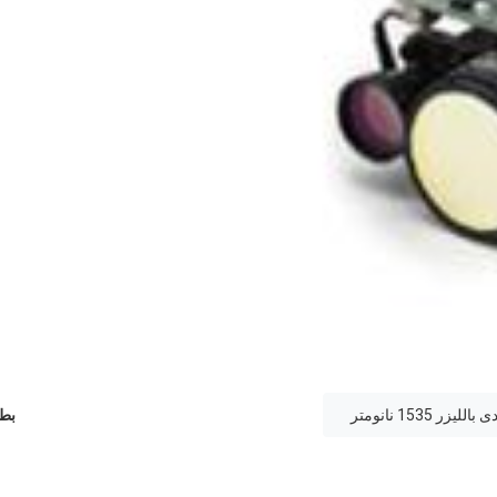
ر 1535 نانومتر
بطا