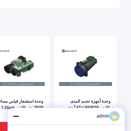
وحدة أجهزة تحديد المدى
وحدة استشعار قياس مساف
بالليزر AT-LRF8025 آمنة
2500 متر بالليزر 1.55um
للعين بطول 25000 متر وطول
admin
موجي ليزر 1.55 ميكرومتر
افضل سعر
افضل سعر