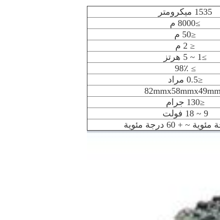
1535 ميكرومتر
≥8000 م
≤50 م
≤ 2 م
≥1 ~ 5 هرتز
≥ 98٪
≤0.5 مراد
≤130 جرام
9 ~ 18 فولت