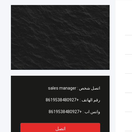
اتصل شخص :
sales manager
رقم الهاتف :
+8619538480927
واتس اب :
+8619538480927
اتصل