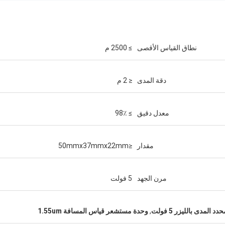
نطاق القياس الأقصى
≥ 2500 م
دقة المدى
≤ 2 م
معدل دقيق
≥ 98٪
مقدار
≤50mmx37mmx22mm
مرن الجهد
5 فولت
 المدى بالليزر 5 فولت
,
وحدة مستشعر قياس المسافة 1.55um