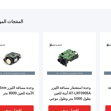
المنتجات الم
ة
وحدة استشعار مسافة الليزر
وحدة 
AT-LRF0905A آمنة للعين
الآمنة للعين 8000 متر
بطول 5000 متر وطول موجي
ليزر 1535 نانومتر
افضل سعر
افضل سعر