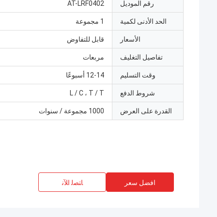
رقم الموديل
AT-LRF0402
الحد الأدنى لكمية
1 مجموعة
الأسعار
قابل للتفاوض
تفاصيل التغليف
مربعات
وقت التسليم
12-14 أسبوعًا
شروط الدفع
L / C ، T / T
القدرة على العرض
1000 مجموعة / سنوات
افضل سعر
ﺎﺘﺼﻟ ﺍﻶﻧ