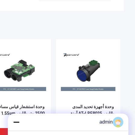
وحدة أجهزة تحديد المدى
وحدة استشعار قياس مساف
بالليزر AT-LRF8025 آمنة
2500 متر بالليزر 1.55um
للعين بطول 25000 متر وطول
admin
موجي ليزر 1.55 ميكرومتر
افضل سعر
افضل سعر