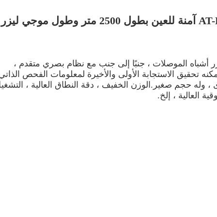
وحدة أجهزة تحديد المدى بالليزر AT-LRF0402 آمنة للعين بطول 2500 متر وطول موجي ليزر
م وحدة تحديد المدى بالليزر AT-LRF0402A ليزر أشباه الموصلات ، جنبًا إلى جنب مع نظام بصري متقدم ،
نه تحقيق الاستجابة الأولى والأخيرة لمعلومات الفحص الذاتي 
 وله حجم صغير.الوزن الخفيف ، دقة النطاق العالية ، التشغي
ة العالية ، إلخ.