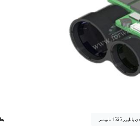
ر 1535 نانومتر
بطا