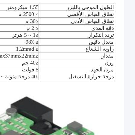
الطول الموجي بالليزر
1.55 ميكرومتر
نطاق القياس الأقصى
≥ 2500 م
نطاق القياس الأدنى
≤30 م
دقة المدى
≤ 2 م
تردد التكرار
≥1 ~ 5 هرتز
معدل دقيق
≥ 98٪
زاوية الشعاع
≤ 1.2mrad
مقدار
≤50mmx37mmx22mm
وزن
≤40 جم
مرن الجهد
5 فولت
درجة حرارة التشغيل
-40 درجة مئوية ~ + 55 درجة مئوية