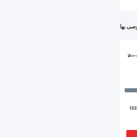
وصى بها
مسافة الليزر 1535nm