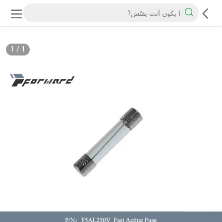
1
/
1