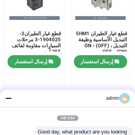
معلومات عنا
قطع غيار الطيران 5HM1
قطع غيار الطيران2-
جولة في المصنع
التبديل الأساسية وظيفة
1904025-3 مرحلات
التبديل ON - (OFF) ،
السيارات مقاومة لفائف
OFF - (ON)
255 أوم
مراقبة الجودة
إرسال استفسار
إرسال استفسار
اتصل بنا
أخبار
admin
اطلب اقتباس
3:04 AM
قطع غيار الطيران
Good day, what product are you looking 