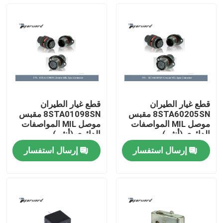
قطع غيار الطيران
قطع غيار الطيران
8STA60205SN مقبس
8STA01098SN مقبس
موصل MIL المواصفات
موصل MIL المواصفات
الدائري (أنثى)
الدائري (أنثى)
إرسال استفسار
إرسال استفسار
المنزل
المنتجات
فيديوهات