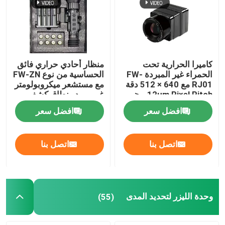
معلومات عنا
جولة في المصنع
كاميرا الحرارية تحت
منظار أحادي حراري فائق
الحمراء غير المبردة FW-
الحساسية من نوع FW-ZN
RJ01 مع 640 × 512 دقة
مع مستشعر ميكروبولومتر
مراقبة الجودة
12μm Pixel Pitch و ≤
غير مبرد ونطاق كشف
40mk NETD للكشف
1000 متر
افضل سعر
افضل سعر
الصناعي
اتصل بنا
اتصل بنا
اتصل بنا
أخبار
اطلب اقتباس
وحدة الليزر لتحديد المدى
(55)
قطع غيار الطيران