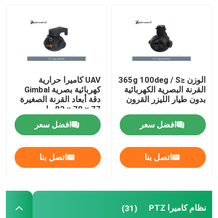
قطع غيار طائرات CJ-6
أنظمة مكافحة الطائرات بدون طيار
الوزن ≤365g 100deg / S
UAV كاميرا حرارية
أدوات صيانة الطائرات
القرنة البصرية الكهربائية
كهربائية بصرية Gimbal
بدون طيار الليزر القرون
دقة أبعاد القرنة الصغيرة
77 × 78 × 83 ملم
خزانة البضائع الخطرة
افضل سعر
افضل سعر
اتصل بنا
اتصل بنا
نظام كاميرا PTZ
(31)