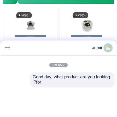
NVT-8700X 1080P
NVT-8900X كاميرا PTZ
admin
PTZ نظام الكاميرا PTZ
نظام التصوير الحراري 4K
كاميرا 4K Ptz Cctv
Ptz كاميرا مراقبة خارجية
100M إلى 5000M
4:22 PM
افضل سعر
افضل سعر
Good day, what product are you looking 
for?
اتصل بنا
اتصل بنا
عرض المزيد