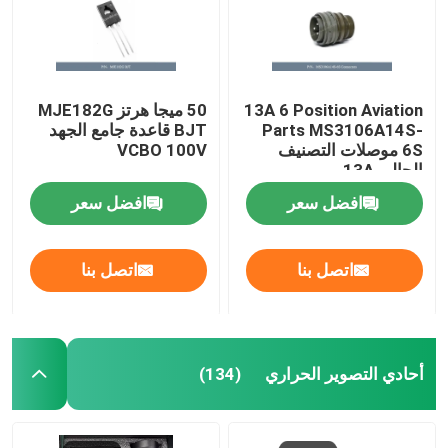
13A 6 Position Aviation
50 ميجا هرتز MJE182G
Parts MS3106A14S-
BJT قاعدة جامع الجهد
6S موصلات التصنيف
VCBO 100V
الحالي 13A
افضل سعر
افضل سعر
اتصل بنا
اتصل بنا
المنزل
أحادي التصوير الحراري
(134)
المنتجات
فيديوهات