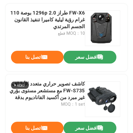
FW-X6 طراز 1296p 2.0 بوصة 110
غرام رؤية ليلية كاميرا تنفيذ القانون
الجسم المرتدي
MOQ：10 قطع
افضل سعر
اتصل بنا
كاشف تصوير حراري متعدد الأطياف
FW-S735 مع مستشعر مستوى بؤري
غير مبرد من أكسيد الفاناديوم بدقة
640×512 وكاميرا ذات إضاءة
MOQ：1 set
منخفضة بدقة 2 ميجابكسل وحماية
من الماء بمعيار IP66
افضل سعر
اتصل بنا