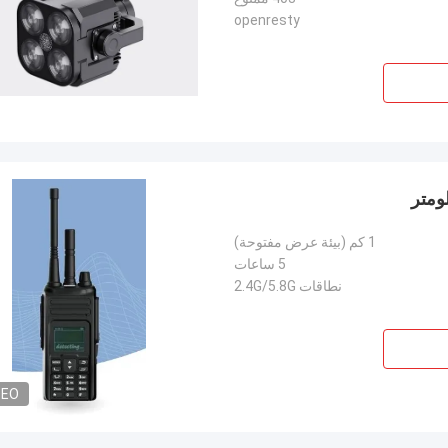
openresty
1 كم (بيئة عرض مفتوحة)
5 ساعات
نطاقات 2.4G/5.8G
DEO