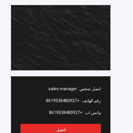
اتصل شخص :
sales manager
رقم الهاتف :
+8619538480927
واتس اب :
+8619538480927
اتصل