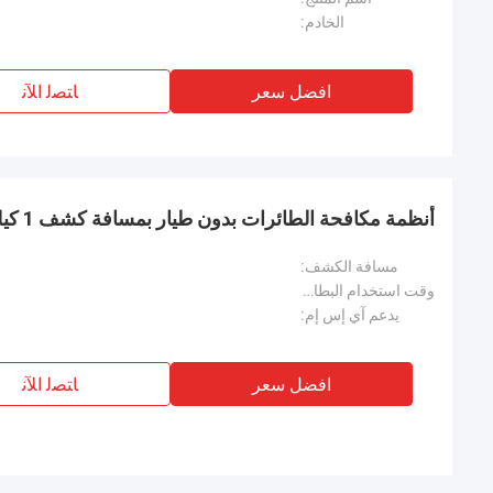
الخادم:
افضل سعر
ﺎﺘﺼﻟ ﺍﻶﻧ
أنظمة مكافحة الطائرات بدون طيار بمسافة كشف 1 كيلومتر
مسافة الكشف:
وقت استخدام البطارية:
يدعم آي إس إم:
افضل سعر
ﺎﺘﺼﻟ ﺍﻶﻧ