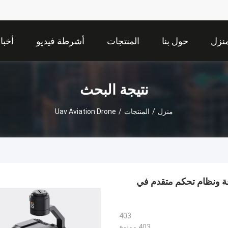
نزل
حول بنا
المنتجات
أشرطة فيديو
أخبا
نتيجة البحث
منزل
/
المنتجات
/
Uav Aviation Drone
قة ونظام تحكم متقدم في
403
403 ممنوع