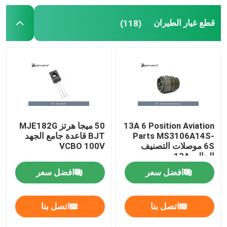
قطع غيار الطيران
(118)
قطع غيار طائرات CJ-6
أنظمة مكافحة الطائرات بدون طيار
أدوات صيانة الطائرات
خزانة البضائع الخطرة
13A 6 Position Aviation
50 ميجا هرتز MJE182G
Parts MS3106A14S-
BJT قاعدة جامع الجهد
6S موصلات التصنيف
VCBO 100V
الحالي 13A
افضل سعر
افضل سعر
اتصل بنا
اتصل بنا