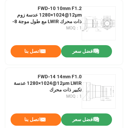
FWD-10 10mm F1.2
1280×1024@12μm عدسة زوم
معلومات عنا
ذات محرك LWIR مع طول موجة 8-
12 μm للتصوير الحراري
MOQ：1
جولة في المصنع
افضل سعر
اتصل بنا
مراقبة الجودة
اتصل بنا
FWD-14 14mm F1.0
1280×1024@12μm LWIR عدسة
أخبار
تكبير ذات محرك
MOQ：1
اطلب اقتباس
افضل سعر
اتصل بنا
قطع غيار الطيران