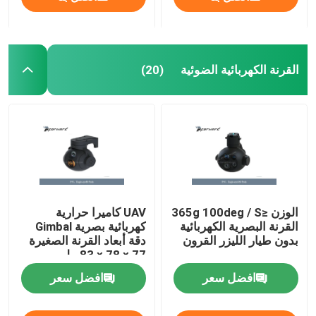
القرنة الكهربائية الضوئية
(20)
الوزن ≤365g 100deg / S
UAV كاميرا حرارية
القرنة البصرية الكهربائية
كهربائية بصرية Gimbal
بدون طيار الليزر القرون
دقة أبعاد القرنة الصغيرة
77 × 78 × 83 ملم
افضل سعر
افضل سعر