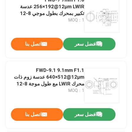
256×192@12μm LWIR عدسة
تكبير بمحرك بطول موجي 8-12
ميكرومتر للتصوير الحراري
MOQ：1
افضل سعر
اتصل بنا
FWD-9.1 9.1mm F1.1
640×512@12μm عدسة زوم ذات
محرك LWIR مع طول موجة 8-12
μm للتصوير الحراري
MOQ：1
المنزل
المنتجات
افضل سعر
اتصل بنا
فيديوهات