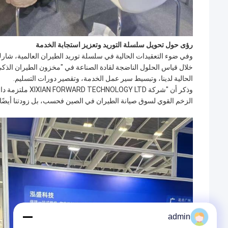
رؤى حول تحويل سلسلة التوريد وتعزيز استجابة الخدمة
وفي ضوء التعقيدات الحالية في سلسلة توريد الطيران العالمية، شارك
خلال قياس الحلول الناضجة لقادة الصناعة في "مخزون الطيران الذكي
الحالية لدينا، وتبسيط سير عمل الخدمة، وتقصير دورات التسليم.
وذكر أن "شركة XIXIAN FORWARD TECHNOLOGY LTD ملتزمة دائمًا بمعايير الطيران".
الزخم القوي لسوق صيانة الطيران في الصين فحسب، بل زودتنا أيضًا بإنج
admin